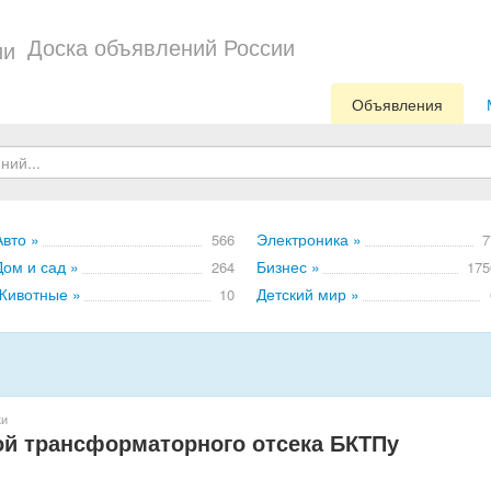
Доска объявлений России
Объявления
Авто »
Электроника »
566
7
Дом и сад »
Бизнес »
264
175
Животные »
Детский мир »
10
ки
й трансформаторного отсека БКТПу