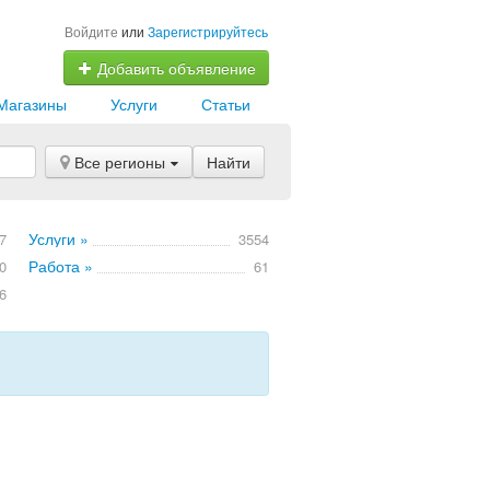
Войдите
или
Зарегистрируйтесь
Добавить объявление
Магазины
Услуги
Статьи
Все регионы
Найти
Услуги »
7
3554
Работа »
0
61
6