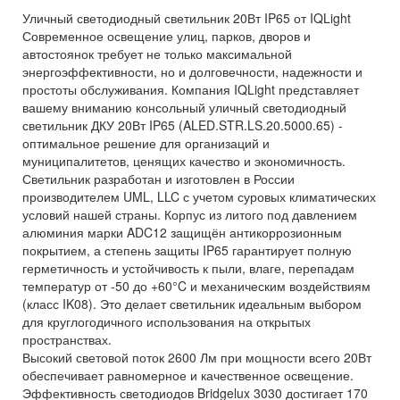
Уличный светодиодный светильник 20Вт IP65 от IQLight
Современное освещение улиц, парков, дворов и
автостоянок требует не только максимальной
энергоэффективности, но и долговечности, надежности и
простоты обслуживания. Компания IQLight представляет
вашему вниманию консольный уличный светодиодный
светильник ДКУ 20Вт IP65 (ALED.STR.LS.20.5000.65) -
оптимальное решение для организаций и
муниципалитетов, ценящих качество и экономичность.
Светильник разработан и изготовлен в России
производителем UML, LLC с учетом суровых климатических
условий нашей страны. Корпус из литого под давлением
алюминия марки ADC12 защищён антикоррозионным
покрытием, а степень защиты IP65 гарантирует полную
герметичность и устойчивость к пыли, влаге, перепадам
температур от -50 до +60°C и механическим воздействиям
(класс IK08). Это делает светильник идеальным выбором
для круглогодичного использования на открытых
пространствах.
Высокий световой поток 2600 Лм при мощности всего 20Вт
обеспечивает равномерное и качественное освещение.
Эффективность светодиодов Bridgelux 3030 достигает 170