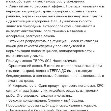
и способствуют интенсивному росту молодняка.
- Сильный антистрессовый эффект. Препарат незаменим в
периоды вакцинаций, транспортировки, отъема, смены
рациона, жары - снижает негативные последствия стресса.
- Детоксикация и здоровье ЖКТ. Гуминовые кислоты
являются природным энтеросорбентом - связывают и
выводят микотоксины, соли тяжелых металлов и
аллергены, разгружая печень.
- Отличная репродуктивная функция. Селен критически
важен для качества спермы у производителей и
нормализации половых циклов, оплодотворяемости и
вынашивания у самок.
Почему именно ТЕРРА ДС? Наше отличие:
- Органический селен. В отличие от неорганических форм
(селенит натрия), селен в ТЕРРА ДС имеет высокую
биодоступность и полностью безопасен, не накапливаясь в
токсичных дозах.
- Универсальность. Один продукт для всего поголовья: КРС,
свиньи, птица (куры, утки, индейки), овцы, козы, кролики,
рыба. Это упрощает закупки и логистику.
- Высокая концентрация. Экономичный расход.
Порошковая форма удобна для смешивания с кормом.
- Натуральный и безопасный. Продукт разрешен к