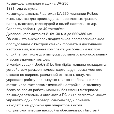
Крышкоделательная машина DA-230
1991 года выпуска
Крышкоделательный автомат DA 230 компании Kolbus
используется для производства переплетных крышек,
папок, плакатов, календарей и полей настольных игр.
Скорость работы - до 40 тактов/мин.
Диапазон форматов от 210х130 мм до 660х380 мм.
DA 230 - это высокопроизводительное профессиональное
оборудование с быстрой сменой формата и доступными
настройками, возможна комплектация большим числом
опций, в том числе для выпуска составных, многосоставных
и ассиметричных крышек.
В конфигурации Bookjet© Edition digital машина оснащается
устройством раскроя полосы картона для резки жесткого
отстава по ширине, различной от такта к такту, что
упрощает работу при выпуске книг по требованию или
фотокниг за счет автоматической настройки на толщину
блока во время работы машины без смены материала.
Крышкоделательным автоматом DA 230 с легкостью может
управлять один оператор: самонаклад и приемка
находятся на удобной для оператора высоте,
полуавтоматические настройки обеспечивают быстрый