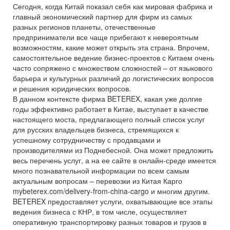
Сегодня, когда Китай показал себя как мировая фабрика и
главный экономический партнер для фирм из самых
разных регионов планеты, отечественные
предприниматели все чаще прибегают к невероятным
возможностям, какие может открыть эта страна. Впрочем,
самостоятельное ведение бизнес-проектов с Китаем очень
часто сопряжено с множеством сложностей – от языкового
барьера и культурных различий до логистических вопросов
и решения юридических вопросов.
В данном контексте фирма BETEREX, какая уже долгие
годы эффективно работает в Китае, выступает в качестве
настоящего моста, предлагающего полный список услуг
для русских владельцев бизнеса, стремящихся к
успешному сотрудничеству с продавцами и
производителями из Поднебесной. Она может предложить
весь перечень услуг, а на ее сайте в онлайн-среде имеется
много познавательной информации по всем самым
актуальным вопросам – перевозки из Китая Карго
mybeterex.com/delivery-from-china-cargo и многим другим.
BETEREX предоставляет услуги, охватывающие все этапы
ведения бизнеса с КНР, в том числе, осуществляет
оперативную транспортировку разных товаров и грузов в