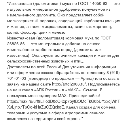
"Известковая (доломитовая) мука по ГОСТ 14050-93 — это
натуральное минеральное удобрение, получаемое из
измельчённого доломита. Оно представляет собой
мелкозернистый порошок, содержащий карбонаты кальция
и магния, а также микроэлементы, такие как марганец,
калий, фосфор, цинк и железо.
Известняковая (доломитовая) кормовая мука по ГОСТ
26826-86 — это минеральная добавка на основе
измельчённых карбонатных пород (доломита или
известняка). Она служит источником кальция и магния для
сельскохозяйственных животных и птиц.
Доставляем по всей России! Для уточнения информации
или оформления заказа обращайтесь по телефону 8 (919)
701-01-03 (менеджер по продажам — Арина) или оставьте
заявку на нашем сайте http://artel2006.ru/. Подписываетесь
на наш канал «АПК России» в «МАКС». Ссылка. Я
пользуюсь мессенджером MAX. Присоединяйся!
https://max.ru/u/f9LHodD0cOKxp75ytBOMcFkG0bUYxxojWhT
X9Ljnp7T6Od-kHaZuOZQckqE. Канал создан для обмена
товарами и услугами в сфере агропромышленного
комплекса на территории всей страны."