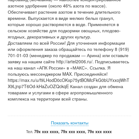
азотное удобрение (около 46% азота по массе).
Обеспечивает растение азотом в течение длительного
времени. Выпускается в виде мелких белых гранул,
которые хорошо растворяются в воде. Применяется в
сельском хозяйстве для подкормки овощных, плодово-
ягодных, декоративных и других культур.
Доставляем по всей России! Для уточнения информации
или оформления заказа обращайтесь по телефону 8 (919)
701-01-03 (менеджер по продажам — Арина) или оставьте
заявку на нашем сайте http://artel2006.ru/. Подписываетесь
на наш канал «АПК России» в «МАКС». Ссылка. Я
пользуюсь мессенджером MAX. Присоединяйся!
https://max.ru/u/f9LHodD0cOKxp75ytBOMcFkG0bUYxxojWhT
X9Ljnp7T6Od-kHaZuOZQckqE Канал создан для обмена
товарами и услугами в сфере агропромышленного
комплекса на территории всей страны.
Показать контакты
79x xxx xxxx, 79x xxx xxxx, 79x xxx xxxx
Тел.