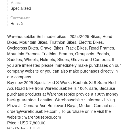
Марка:
Specialized
Состояние:
Новый
Warehousebike Sell model bikes : 2024/2025 Bikes, Road
Bikes, Mountain Bikes, Triathlon Bikes, Electric Bikes,
Cyclocross Bikes, Gravel Bikes, Track Bikes, Road Frames,
Mountain Frames, Triathlon Frames, Groupsets, Pedals,
Saddles, Wheels, Helmets, Shoes, Gloves and Cameras. If
you are interested please immediately make purchases on our
company website or you can also make purchases directly in
our company.
Buy new 2025 Specialized S-Works Roubaix SL8 Sram Red
Axs Road Bike from Warehousebike is 100% safe, Because
purchase products at Warehousebike provide a 100% money
back guarantee. Location Warehousebike : Informa - Living
Plaza Jl. Cemara Asri Boulevard Raya, Medan. Contact us :
order@warehousebike.com , To purchase online visit the
website : warehousebike.com
Price : USD 7,800.00
Min Order : 1 Unit