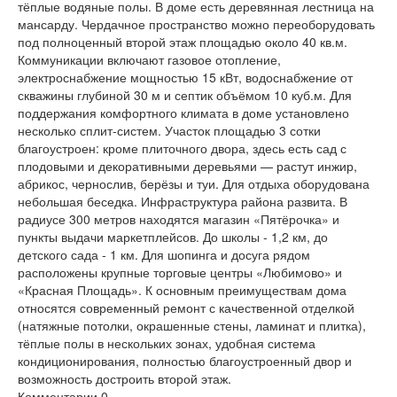
тёплые водяные полы. В доме есть деревянная лестница на
мансарду. Чердачное пространство можно переоборудовать
под полноценный второй этаж площадью около 40 кв.м.
Коммуникации включают газовое отопление,
электроснабжение мощностью 15 кВт, водоснабжение от
скважины глубиной 30 м и септик объёмом 10 куб.м. Для
поддержания комфортного климата в доме установлено
несколько сплит-систем. Участок площадью 3 сотки
благоустроен: кроме плиточного двора, здесь есть сад с
плодовыми и декоративными деревьями — растут инжир,
абрикос, чернослив, берёзы и туи. Для отдыха оборудована
небольшая беседка. Инфраструктура района развита. В
радиусе 300 метров находятся магазин «Пятёрочка» и
пункты выдачи маркетплейсов. До школы - 1,2 км, до
детского сада - 1 км. Для шопинга и досуга рядом
расположены крупные торговые центры «Любимово» и
«Красная Площадь». К основным преимуществам дома
относятся современный ремонт с качественной отделкой
(натяжные потолки, окрашенные стены, ламинат и плитка),
тёплые полы в нескольких зонах, удобная система
кондиционирования, полностью благоустроенный двор и
возможность достроить второй этаж.
Комментарии
0