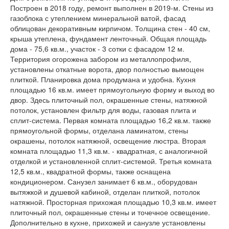
Построен в 2018 году, ремонт выполнен в 2019-м. Стены из
газоблока с утеплением минеральной ватой, фасад
облицован декоративным кирпичом. Толщина стен - 40 см,
крыша утеплена, фундамент ленточный. Общая площадь
дома - 75,6 кв.м., участок - 3 сотки с фасадом 12 м.
Территория огорожена забором из металлопрофиля,
установлены откатные ворота, двор полностью вымощен
плиткой. Планировка дома продумана и удобна. Кухня
площадью 16 кв.м. имеет прямоугольную форму и выход во
двор. Здесь плиточный пол, окрашенные стены, натяжной
потолок, установлен фильтр для воды, газовая плита и
сплит-система. Первая комната площадью 16,2 кв.м. также
прямоугольной формы, отделана ламинатом, стены
окрашены, потолок натяжной, освещение люстра. Вторая
комната площадью 11,3 кв.м. - квадратная, с аналогичной
отделкой и установленной сплит-системой. Третья комната
12,5 кв.м., квадратной формы, также оснащена
кондиционером. Санузел занимает 6 кв.м., оборудован
вытяжкой и душевой кабиной, отделан плиткой, потолок
натяжной. Просторная прихожая площадью 10,3 кв.м. имеет
плиточный пол, окрашенные стены и точечное освещение.
Дополнительно в кухне, прихожей и санузле установлены