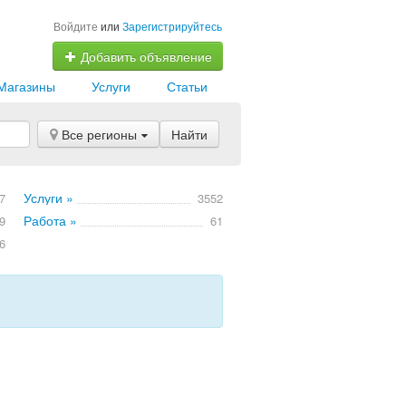
Войдите
или
Зарегистрируйтесь
Добавить объявление
Магазины
Услуги
Статьи
Все регионы
Найти
Услуги »
7
3552
Работа »
9
61
6