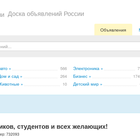
Доска объявлений России
Объявления
Авто »
Электроника »
566
7
Дом и сад »
Бизнес »
264
174
Животные »
Детский мир »
10
ков, студентов и всех желающих!
мер: 732093