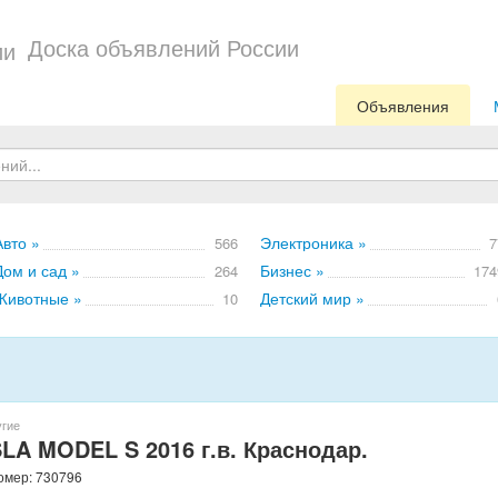
Доска объявлений России
Объявления
Авто »
Электроника »
566
7
Дом и сад »
Бизнес »
264
174
Животные »
Детский мир »
10
угие
A MODEL S 2016 г.в. Краснодар.
номер: 730796