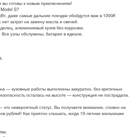
 и вы готовы к новым приключениям!
 Model S?
/кВт, даже самые дальние поездки обойдутся вам в 1000₽.
 нет затрат на замену масла и свечей.
аделец, алюминиевый кузов без коррозии.
: Все узлы обслужены, батарея в идеале.
:
й.
на — кузовные работы выполнены аккуратно, без критичных
езопасность осталась на высоте — конструкция не пострадала.
 это невероятный статус. Вы получаете внимание, словно на
в рублей! Как приятно слышать, когда 10-летние мальчишки
тва.