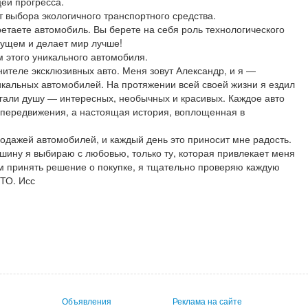
цей прогресса.
 выбора экологичного транспортного средства.
ретаете автомобиль. Вы берете на себя роль технологического
дущем и делает мир лучше!
м этого уникального автомобиля.
ителе эксклюзивных авто. Меня зовут Александр, и я —
икальных автомобилей. На протяжении всей своей жизни я ездил
огали душу — интересных, необычных и красивых. Каждое авто
 передвижения, а настоящая история, воплощенная в
одажей автомобилей, и каждый день это приносит мне радость.
шину я выбираю с любовью, только ту, которая привлекает меня
м принять решение о покупке, я тщательно проверяю каждую
ТО. Исс
Объявления
Реклама на сайте