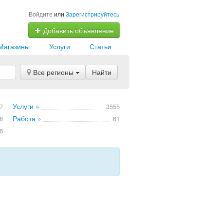
Войдите
или
Зарегистрируйтесь
Добавить объявление
Магазины
Услуги
Статьи
Все регионы
Найти
Услуги »
7
3555
Работа »
8
61
6