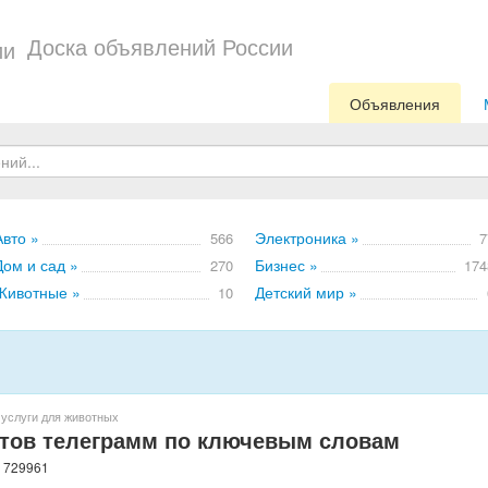
Доска объявлений России
Объявления
Авто »
Электроника »
566
7
Дом и сад »
Бизнес »
270
174
Животные »
Детский мир »
10
 услуги для животных
атов телеграмм по ключевым словам
: 729961