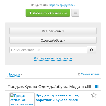
Войдите
или
Зарегистрируйтесь
Добавить объявление
Главная
Все регионы
Объявления
Одежда/обувь
Магазины
Услуги
Фильтровать результаты
Статьи
Продам
Самые новые
Продам/Куплю Одежда/обувь. Мода и стиль,
Одежда/обувь.
Продам стриженая норка,
воротник и рукова писец