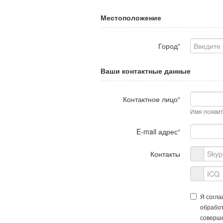
Местоположение
Город
*
Ваши контактные данные
Контактное лицо
*
Имя появит
E-mail адрес
*
Контакты
Я согл
обработ
соверш