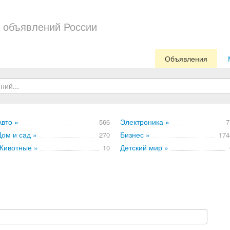
 объявлений России
Объявления
Авто »
Электроника »
566
7
Дом и сад »
Бизнес »
270
174
Животные »
Детский мир »
10