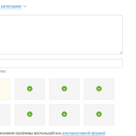
 категорию
imeo
+
+
+
+
+
+
 возникли проблемы воспользуйтесь
альтернативной формой