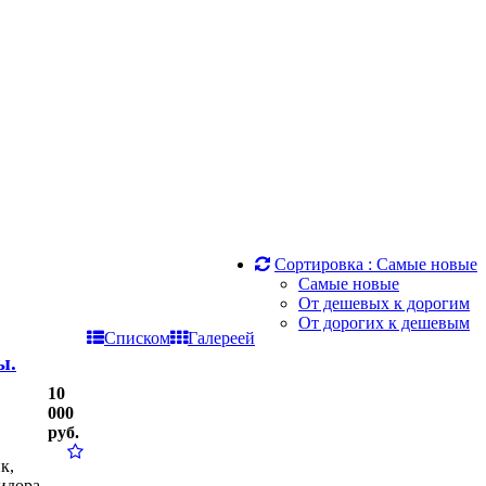
Сортировка :
Самые новые
Самые новые
От дешевых к дорогим
От дорогих к дешевым
Списком
Галереей
ы.
10
000
руб.
к,
идора