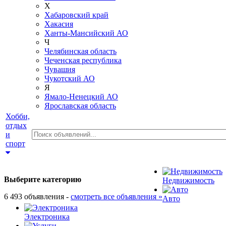
Х
Хабаровский край
Хакасия
Ханты-Мансийский АО
Ч
Челябинская область
Чеченская республика
Чувашия
Чукотский АО
Я
Ямало-Ненецкий АО
Ярославская область
Хобби,
отдых
и
спорт
Выберите категорию
Недвижимость
6 493 объявления -
смотреть все объявления »
Авто
Электроника