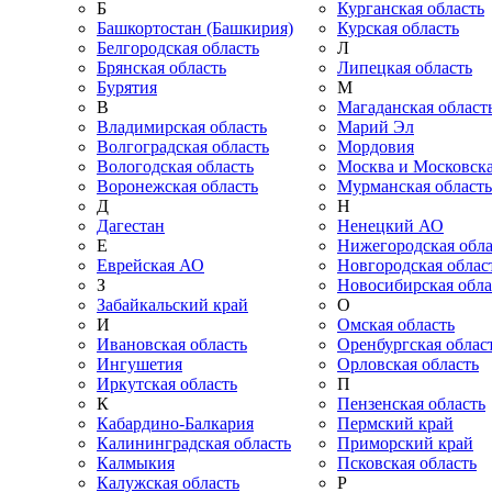
Б
Курганская область
Башкортостан (Башкирия)
Курская область
Белгородская область
Л
Брянская область
Липецкая область
Бурятия
М
В
Магаданская област
Владимирская область
Марий Эл
Волгоградская область
Мордовия
Вологодская область
Москва и Московска
Воронежская область
Мурманская область
Д
Н
Дагестан
Ненецкий АО
Е
Нижегородская обла
Еврейская АО
Новгородская облас
З
Новосибирская обла
Забайкальский край
О
И
Омская область
Ивановская область
Оренбургская облас
Ингушетия
Орловская область
Иркутская область
П
К
Пензенская область
Кабардино-Балкария
Пермский край
Калининградская область
Приморский край
Калмыкия
Псковская область
Калужская область
Р