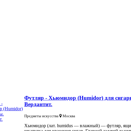
Футляр - Хьюмидор (Humidor) для сигар
Вердантит.
Предметы искусства
Москва
Хьюмидор (лат. humidus — влажный) — футляр, ящи
шкатулка для хранения сигар. Главной задачей хьюм