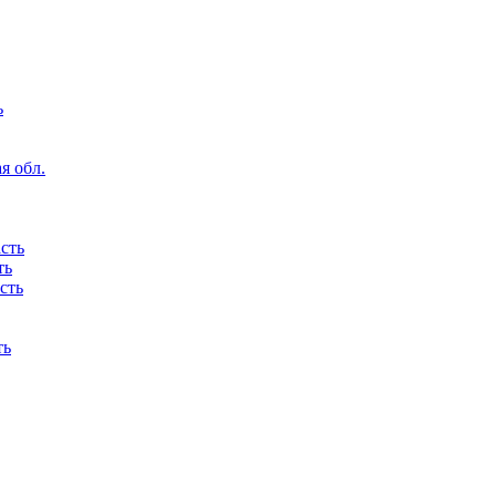
ь
я обл.
сть
ть
сть
ть