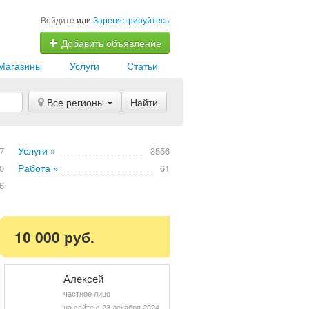
Войдите
или
Зарегистрируйтесь
Добавить объявление
Магазины
Услуги
Статьи
Все регионы
Найти
Услуги »
7
3556
Работа »
0
61
6
10 000 руб.
Алексей
частное лицо
на сайте с 23 декабря 2024