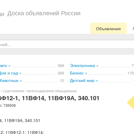
Доска объявлений России
Объявления
Авто »
Электроника »
566
7
Дом и сад »
Бизнес »
269
175
Животные »
Детский мир »
10
 / судостроение / железнодорожное оборудование
Ф12-1, 11ВФ14, 11ВФ19А, 340.101
р: 736506
, 11ВФ19А, 340.101
2; 11ВФ12-1; 11ВФ14;