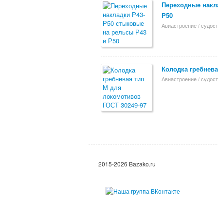
Переходные накл
Р50
Авиастроение / судос
Колодка гребнева
Авиастроение / судос
2015-2026 Bazako.ru