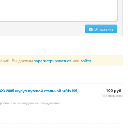
Отправить
тарий, Вы должны
зарегистрироваться
или
войти
.
100 руб.
4323-2005 шуруп путевой стальной м24х195,
Торг возможен
троение / железнодорожное оборудование