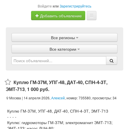
Войдите
или
Зарегистрируйтесь
Добавить объявление
Главная
Все регионы
Объявления
Все категории
Магазины
Услуги
Статьи
Куплю ГМ-37М, УПГ-48, ДАТ-40, СПН-4-3Т,
ЭМТ-713
,
1 000 руб.
Москва
| 14 апреля 2026,
Алексей
, номер: 735580, просмотры: 34
Куплю ГМ-37М, УПГ-48, ДАТ-40, СПН-4-3Т, ЭМТ-713
- - - -
Куплю: гидромоторы ГМ-37М; электромагнит ЭМТ-713;
ЭМТ-123; насос ДЦН-80;