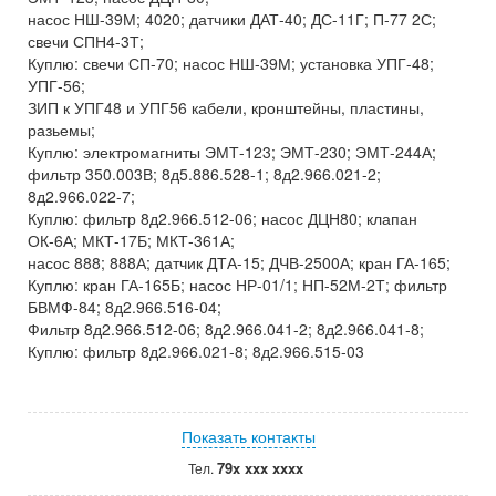
насос НШ-39М; 4020; датчики ДАТ-40; ДС-11Г; П-77 2С;
свечи СПН4-3Т;
Куплю: свечи СП-70; насос НШ-39М; установка УПГ-48;
УПГ-56;
ЗИП к УПГ48 и УПГ56 кабели, кронштейны, пластины,
разьемы;
Куплю: электромагниты ЭМТ-123; ЭМТ-230; ЭМТ-244А;
фильтр 350.003В; 8д5.886.528-1; 8д2.966.021-2;
8д2.966.022-7;
Куплю: фильтр 8д2.966.512-06; насос ДЦН80; клапан
ОК-6А; МКТ-17Б; МКТ-361А;
насос 888; 888А; датчик ДТА-15; ДЧВ-2500А; кран ГА-165;
Куплю: кран ГА-165Б; насос НР-01/1; НП-52М-2Т; фильтр
БВМФ-84; 8д2.966.516-04;
Фильтр 8д2.966.512-06; 8д2.966.041-2; 8д2.966.041-8;
Куплю: фильтр 8д2.966.021-8; 8д2.966.515-03
Показать контакты
79x xxx xxxx
Тел.