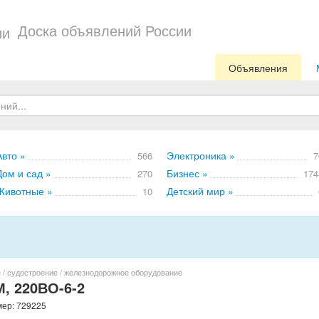
Доска объявлений России
Объявления
Авто »
Электроника »
566
7
Дом и сад »
Бизнес »
270
174
Животные »
Детский мир »
10
 / судостроение / железнодорожное оборудование
, 220ВО-6-2
мер: 729225