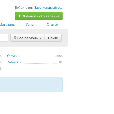
Войдите
или
Зарегистрируйтесь
Добавить объявление
Магазины
Услуги
Статьи
Все регионы
Найти
Услуги »
6
3555
Работа »
8
61
6