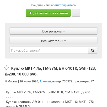
Войдите
или
Зарегистрируйтесь
Добавить объявление
Главная
Все регионы
Объявления
Все категории
Магазины
Услуги
Статьи
Куплю МКТ-17Б, ГМ-37М, БНК-10ТК, ЭМТ-123,
Д-200
,
10 000 руб.
Москва
| 16 июня 2026,
Алексей
, номер: 736379, просмотры: 17
Куплю МКТ-17Б, ГМ-37М, БНК-10ТК, ЭМТ-123, Д-200
- - - -
Куплю: клапаны АЭ-011-11; клапаны МКТ-16; МКТ-17Б;
насос НП89Д-3;