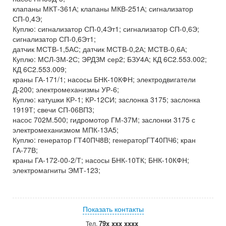
клапаны МКТ-361А; клапаны МКВ-251А; сигнализатор
СП-0,4Э;
Куплю: сигнализатор СП-0,4Эт1; сигнализатор СП-0,6Э;
сигнализатор СП-0,6Эт1;
датчик МСТВ-1,5АС; датчик МСТВ-0,2А; МСТВ-0,6А;
Куплю: МСЛ-3М-2С; ЭРДЗМ сер2; БЗУ4А; КД 6С2.553.002;
КД 6С2.553.009;
краны ГА-171/1; насосы БНК-10КФН; электродвигатели
Д-200; электромеханизмы УР-6;
Куплю: катушки КР-1; КР-12СИ; заслонка 3175; заслонка
1919Т; свечи СП-06ВП3;
насос 702М.500; гидромотор ГМ-37М; заслонки 3175 с
электромеханизмом МПК-13А5;
Куплю: генератор ГТ40ПЧ8В; генераторГТ40ПЧ6; кран
ГА-77В;
краны ГА-172-00-2/Т; насосы БНК-10ТК; БНК-10КФН;
электромагниты ЭМТ-123;
Показать контакты
79x xxx xxxx
Тел.