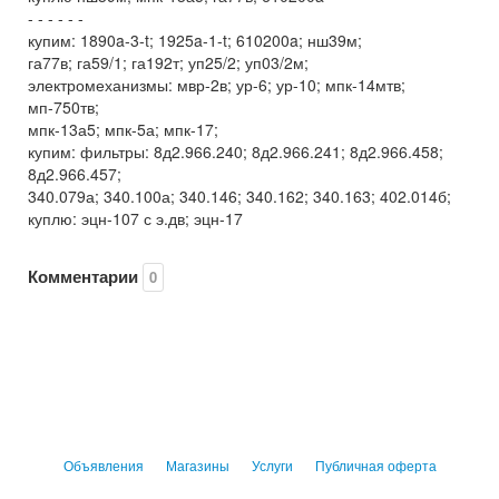
- - - - - -
купим: 1890a-3-t; 1925a-1-t; 610200a; нш39м;
га77в; га59/1; га192т; уп25/2; уп03/2м;
электромеханизмы: мвр-2в; ур-6; ур-10; мпк-14мтв;
мп-750тв;
мпк-13а5; мпк-5а; мпк-17;
купим: фильтры: 8д2.966.240; 8д2.966.241; 8д2.966.458;
8д2.966.457;
340.079а; 340.100а; 340.146; 340.162; 340.163; 402.014б;
куплю: эцн-107 с э.дв; эцн-17
Комментарии
0
Объявления
Магазины
Услуги
Публичная оферта