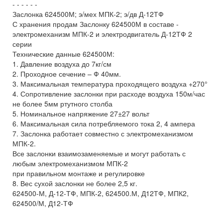
- - - - - -
Заслонка 624500М; э/мех МПК-2; э/дв Д-12ТФ
С хранения продам Заслонку 624500М в составе -
электромеханизм МПК-2 и электродвигатель Д-12ТФ 2
серии
Технические данные 624500М:
1. Давление воздуха до 7кг/см
2. Проходное сечение – Ф 40мм.
3. Максимальная температура проходящего воздуха +270°
4. Сопротивление заслонки при расходе воздуха 150м/час
не более 5мм ртутного столба
5. Номинальное напряжение 27±27 вольт
6. Максимальная сила потребляемого тока 2, 4 ампера
7. Заслонка работает совместно с электромеханизмом
МПК-2.
Все заслонки взаимозаменяемые и могут работать с
любым электромеханизмом МПК-2
при правильном монтаже и регулировке
8. Вес сухой заслонки не более 2,5 кг.
624500-М, Д-12-ТФ, МПК-2, 624500.М, Д12ТФ, МПК2,
624500/М, Д12-ТФ