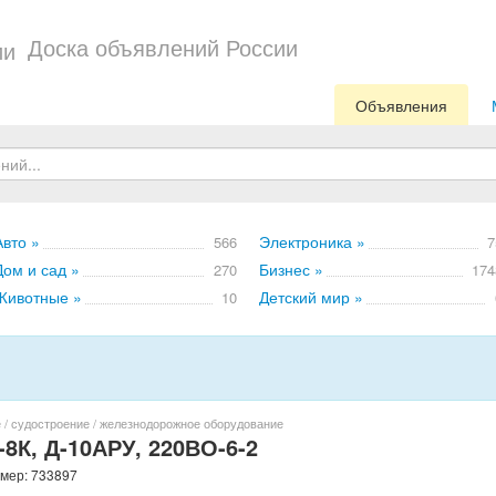
Доска объявлений России
Объявления
Авто »
Электроника »
566
7
Дом и сад »
Бизнес »
270
174
Животные »
Детский мир »
10
 / судостроение / железнодорожное оборудование
8К, Д-10АРУ, 220ВО-6-2
омер: 733897