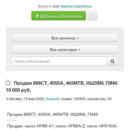
Войдите
или
Зарегистрируйтесь
Добавить объявление
Главная
Все регионы
Объявления
Все категории
Магазины
Услуги
Статьи
Продам 888СТ, 4055А, 465МТВ, НШ39М, ГМ40
,
10 000 руб.
Москва
| 15 мая 2026,
Алексей
, номер: 735956, просмотры: 35
Продам 888СТ, 4055А, 465МТВ, НШ39М, ГМ40
- - - -
Продам: насос НП96-41; насос НП96А-2; насос НР01ЮА;