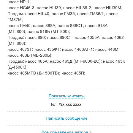
насос НР-1;
насос НС46-3; насос НШ39; насос НШ39-2; насос НШ39М;
Продам: насос НШ40; насос ГМ35; насос ГМ36/1; насос
ГМ37М;
насос ГМ40; насос 888А; насос 888СТ; насос 918А
(МТ-800); насос 918Б (МТ-800);
Продам: насос 890; насос 890СТ; насос 4055А; насос 4062
(МТ-800);
насос 4073Т; насос 435ФТ; насос 4463АТ-1; насос 448М;
насос 463Б (МВ-280Б);
Продам: насос 465А; насос 465Д (МП-6000-2С); насос 465К
(Д-4500К);
насос 465МТВ (Д-1500ТВ); насос 465П;
Показать контакты
79x xxx xxxx
Тел.
Написать сообщение
Все объявления автора