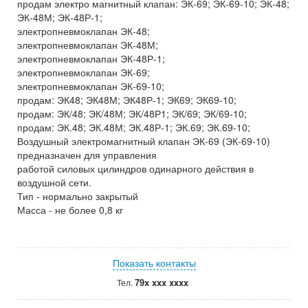
продам электро магнитный клапан: ЭК-69; ЭК-69-10; ЭК-48;
ЭК-48М; ЭК-48Р-1;
электропневмоклапан ЭК-48;
электропневмоклапан ЭК-48М;
электропневмоклапан ЭК-48Р-1;
электропневмоклапан ЭК-69;
электропневмоклапан ЭК-69-10;
продам: ЭК48; ЭК48М; ЭК48Р-1; ЭК69; ЭК69-10;
продам: ЭК/48; ЭК/48М; ЭК/48Р1; ЭК/69; ЭК/69-10;
продам: ЭК.48; ЭК.48М; ЭК.48Р-1; ЭК.69; ЭК.69-10;
Воздушный электромагнитный клапан ЭК-69 (ЭК-69-10)
предназначен для управления
работой силовых цилиндров одинарного действия в
воздушной сети.
Тип - нормально закрытый
Масса - не более 0,8 кг
Показать контакты
79x xxx xxxx
Тел.