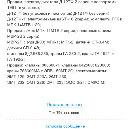
Продам: электродвигатели Д-12ТФ 2 серии с паспортами
1991г в упаковке;
Д-12ТФ без упаковки и паспортов; Д-12ТФ без серии;
Д-12ТФ-1; электромеханизм УР-10 2серии; комплекты РГК к
МПК-14МТВ 1:20;
Продам: э/мех МПК-14МТВ 2 серии; электромеханизм
МВР-2В 2 серии;
МВР-2П с э/дв Д-90; МПК-1; МПК-2; датчики СП-0,4М;
датчики СП-0,4Э;
фильтры 8д2.966.235; краны ГА-230-2; краны ГА-192/1 и
ГА-192/2;
Продам: клапаны 800600-1; клапаны 642500; 629600;
краны 768600МА с ЭПВ-150МТ 2С; электромагниты:
ЭМТ-125; ЭМТ-223А; ЭМТ-230;
ЭМТ-232; ЭМТ-226; ЭМТ-233; ЭМО-2/2Т; ЭМКО-М;
Показать контакты
79x xxx xxxx
Тел.
Написать сообщение