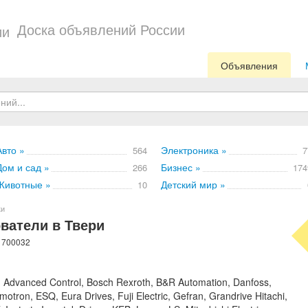
Доска объявлений России
Объявления
Авто »
Электроника »
564
7
Дом и сад »
Бизнес »
266
174
Животные »
Детский мир »
10
ки
ватели в Твери
: 700032
Advanced Control, Bosch Rexroth, B&R Automation, Danfoss,
motron, ESQ, Eura Drives, Fuji Electric, Gefran, Grandrive Hitachi,