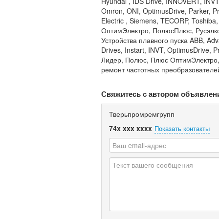
Hyundai , IDS Drive, INNOVERT, INVT, I
Omron, ONI, OptimusDrive, Parker, Pr
Electric , Siemens, TECORP, Toshib
ОптимЭлектро, ПолюсПлюс, Русэлко
Устройства плавного пуска ABB, Adva
Drives, Instart, INVT, OptimusDrive, P
Лидер, Полюс, Плюс ОптимЭлектро,
ремонт частотных преобразователей
Свяжитесь с автором объявлен
Тверьпромремгрупп
74x xxx xxxx
Показать контакты