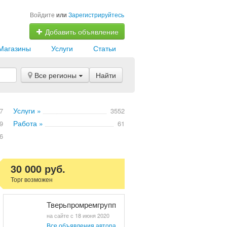
Войдите
или
Зарегистрируйтесь
Добавить объявление
Магазины
Услуги
Статьи
Все регионы
Найти
Услуги »
7
3552
Работа »
9
61
6
30 000 руб.
Торг возможен
Тверьпромремгрупп
на сайте с 18 июня 2020
Все объявления автора