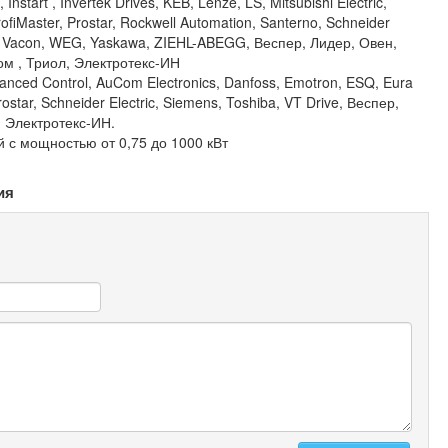
nstart , Invertek Drives, KEB, Lenze, LS, Mitsubishi Electric,
ofiMaster, Prostar, Rockwell Automation, Santerno, Schneider
a, Vacon, WEG, Yaskawa, ZIEHL-ABEGG, Веспер, Лидер, Овен,
м , Триол, Электротекс-ИН
nced Control, AuCom Electronics, Danfoss, Emotron, ESQ, Eura
rostar, Schneider Electric, Siemens, Toshiba, VT Drive, Веспер,
 Электротекс-ИН.
 с мощностью от 0,75 до 1000 кВт
ия