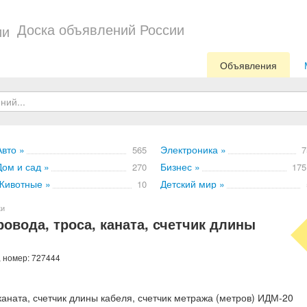
Доска объявлений России
Объявления
Авто »
Электроника »
565
7
Дом и сад »
Бизнес »
270
175
Животные »
Детский мир »
10
ки
овода, троса, каната, счетчик длины
, номер: 727444
каната, счетчик длины кабеля, счетчик метража (метров) ИДМ-20