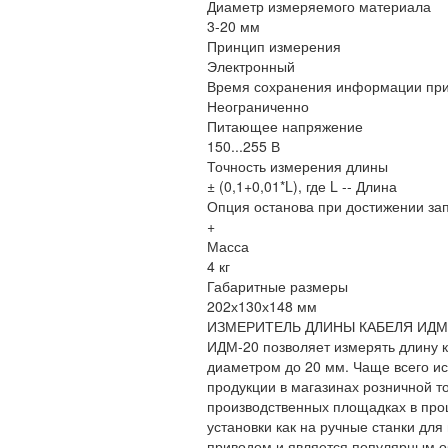
Диаметр измеряемого материала
3-20 мм
Принцип измерения
Электронный
Время сохранения информации при
Неограниченно
Питающее напряжение
150...255 В
Точность измерения длины
± (0,1+0,01*L), где L -- Длина
Опция останова при достижении з
+
Масса
4 кг
Габаритные размеры
202х130х148 мм
ИЗМЕРИТЕЛЬ ДЛИНЫ КАБЕЛЯ ИДМ-
ИДМ-20 позволяет измерять длину 
диаметром до 20 мм. Чаще всего ис
продукции в магазинах розничной то
производственных площадках в про
установки как на ручные станки для
приводом и является популярным о