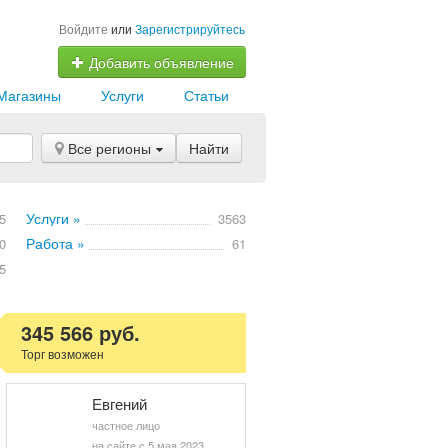
Войдите
или
Зарегистрируйтесь
Добавить объявление
Магазины
Услуги
Статьи
Все регионы
Найти
Услуги »
5
3563
Работа »
0
61
5
345 566 руб.
Торг возможен
Евгений
частное лицо
на сайте с 5 мая 2023