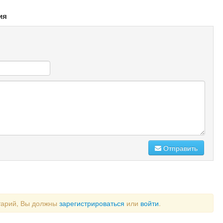
ия
Отправить
тарий, Вы должны
зарегистрироваться
или
войти
.