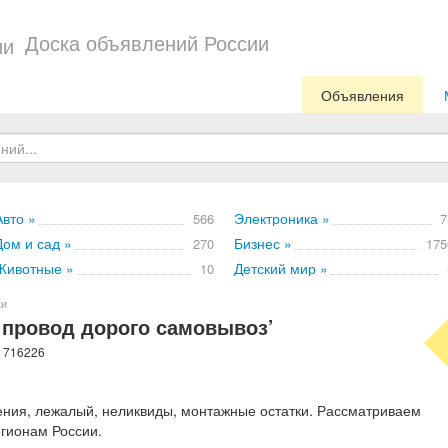
Доска объявлений России
Объявления
Авто »
Электроника »
566
7
Дом и сад »
Бизнес »
270
175
Животные »
Детский мир »
10
ки
 провод дорого самовывоз’
: 716226
ения, лежалый, неликвиды, монтажные остатки. Рассматриваем
гионам России.