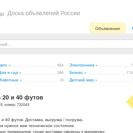
Доска объявлений России
Объявления
Авто »
Электроника »
564
7
Дом и сад »
Бизнес »
266
174
Животные »
Детский мир »
10
и
 20 и 40 футов
25, номер: 732043
 40 футов. Доставка, выгрузка / погрузка.
ем нужное вам техническое состояние.
ых терминалов, сроки доставки сведены к минимуму.