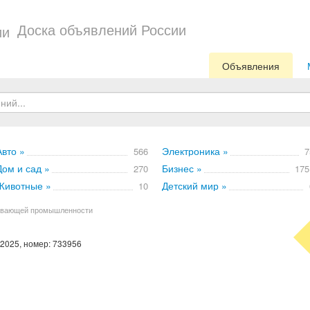
Доска объявлений России
Объявления
Авто »
Электроника »
566
7
Дом и сад »
Бизнес »
270
175
Животные »
Детский мир »
10
ывающей промышленности
 2025, номер: 733956