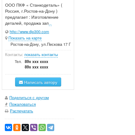
ООО ПКФ « Станкодеталь» (
Россия, г.Ростов-на-Дону )
предлагает : Изготовление
деталей, продажа зап
...
http://www.dip300.com
Показать на карте
Ростов-на-Дону, ул.Пескова 17 Г
Контакты:
показать контакты
89x xxx xxxx
Тел.
89x xxx xxxx
Написать автору
Поделиться с другом
Пожаловаться
Распечатать