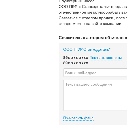
Плунжерный насос.
ООО ПКФ « Станкодеталь» предлага
отечественное металлообрабатыва
Связаться с отделом продаж , посм
складе можно на сайте компании .
Свяжитесь с автором объявлен
ООО ПКФ"Станкодеталь"
89x xxx xxxx
Показать контакты
89x xxx xxxx
Прикрепить файл