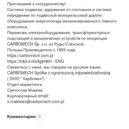
Приглашаем к сотрудничеству!
Система подвески, удержания от сползания и система
передвижки по подвесной монорельсовой дороге
оборудования энергопоезда механизированного лавного
комплекса.
Перевозка электрооборудования, трансформаторных
подстанций и механических устройств по концепции
CARBOMECH Sp. з о. из Руды-Слёнской,
Польша.Производитель с 1993 года.
https://carbomech.com.pl
https://lnkd.in/esXgkHkH - ENG
Свяжитесь с нами, мы говорим на русском языке.
CARBOMECH Spółka z ograniczoną odpowiedzialnością
( ООО " Карбомех")
Отдел маркетинга
Святослав Макеев
Корпоративный email:
s.makieiev@carbomech.com.pl
Комментарии
0