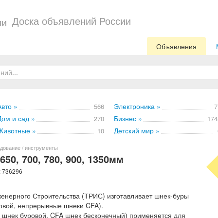
Доска объявлений России
Объявления
Авто »
Электроника »
566
7
Дом и сад »
Бизнес »
270
174
Животные »
Детский мир »
10
дование / инструменты
650, 700, 780, 900, 1350мм
: 736296
енерного Строительства (ТРИС) изготавливает шнек-буры
ровой, непрерывные шнеки CFA).
, шнек буровой, CFA шнек бесконечный) применяется для