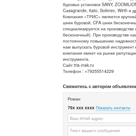
буровых установок SANY, ZOOMLION,
Cаsagrande, Кato, Soilmec, Wirth и д
Компания «ТРИС» является крупней
шнек буровой, CFA шнек бесконечны
специализируется на производстве 
бесконечный). При производстве н
постоянному повышению надежности
нам выпускать буровой инструмент
компания имеет на рынке репутацию
инструмента.
Сайт tris-msk.ru
Телефон : +79255514229
Свяжитесь с автором объявлен
Роман
79x xxx xxxx
Показать контакты