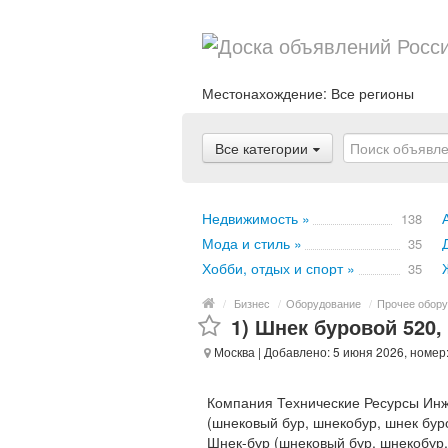
Местонахождение:
Все регионы
Все категории
Недвижимость »
138
Мода и стиль »
35
Хобби, отдых и спорт »
35
/
Бизнес
/
Оборудование
/
Прочее обору
1) Шнек буровой 520, 
Москва
| Добавлено: 5 июня 2026, номер
Компания Технические Ресурсы Инж
(шнековый бур, шнекобур, шнек бу
Шнек-бур (шнековый бур, шнекобур