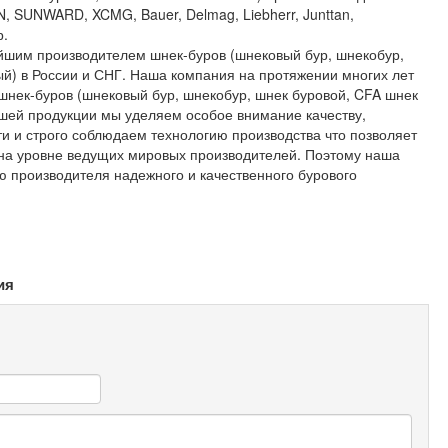
 SUNWARD, XCMG, Bauer, Delmag, Liebherr, Junttan,
р.
шим производителем шнек-буров (шнековый бур, шнекобур,
й) в России и СНГ. Наша компания на протяжении многих лет
шнек-буров (шнековый бур, шнекобур, шнек буровой, CFA шнек
ашей продукции мы уделяем особое внимание качеству,
 и строго соблюдаем технологию производства что позволяет
 на уровне ведущих мировых производителей. Поэтому наша
 производителя надежного и качественного бурового
ия