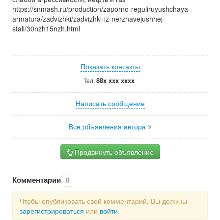
https://snmash.ru/production/zaporno-reguliruyushchaya-
armatura/zadvizhki/zadvizhki-iz-nerzhavejushhej-
stali/30nzh15nzh.html
Показать контакты
88x xxx xxxx
Тел.
Написать сообщение
Все объявления автора
Продвинуть объявление
Комментарии
0
Чтобы опубликовать свой комментарий, Вы должны
зарегистрироваться
или
войти
.