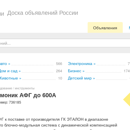
Доска объявлений России
Объявления
Авто »
Электроника »
566
7
Дом и сад »
Бизнес »
264
174
Животные »
Детский мир »
10
дование / инструменты
моник АФГ до 600А
омер: 736185
ФГ к поставке от производителя ГК ЭТАЛОН в диапазоне
Это блочно-модульная система с динамической компенсацией