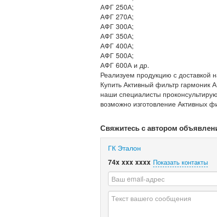
АФГ 250А;
АФГ 270А;
АФГ 300А;
АФГ 350А;
АФГ 400А;
АФГ 500А;
АФГ 600А и др.
Реализуем продукцию с доставкой на
Купить Активный фильтр гармоник А
наши специалисты проконсультирую
возможно изготовление Активных фи
Свяжитесь с автором объявлен
ГК Эталон
74x xxx xxxx
Показать контакты