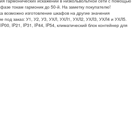
ия гармонических искажений в низкольвольтной сети с помощью
азе токам гармоник до 50-й. На заметку покупателю!
ка возможно изготовление шкафов на другие значения
 под заказ: У1, У2, У3, УХЛ, УХЛ1, УХЛ2, УХЛ3, УХЛ4 и УХЛ5.
P00, IP21, IP31, IP44, IP54, климатический блок контейнер для