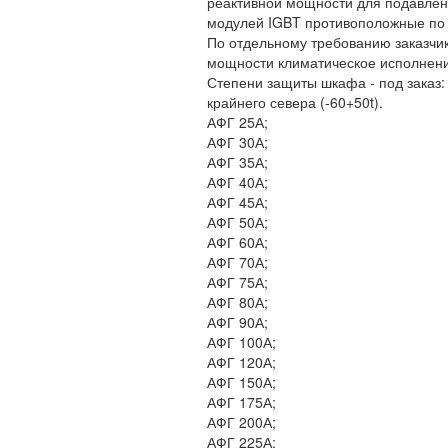
реактивной мощности для подавлен
модулей IGBT противоположные по ф
По отдельному требованию заказчи
мощности климатическое исполнение
Степени защиты шкафа - под заказ: I
крайнего севера (-60+50t).
АФГ 25А;
АФГ 30А;
АФГ 35А;
АФГ 40А;
АФГ 45А;
АФГ 50А;
АФГ 60А;
АФГ 70А;
АФГ 75А;
АФГ 80А;
АФГ 90А;
АФГ 100А;
АФГ 120А;
АФГ 150А;
АФГ 175А;
АФГ 200А;
АФГ 225А;