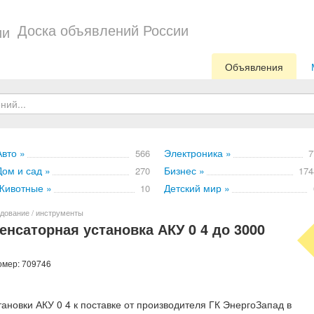
Доска объявлений России
Объявления
Авто »
Электроника »
566
7
Дом и сад »
Бизнес »
270
174
Животные »
Детский мир »
10
дование / инструменты
нсаторная установка АКУ 0 4 до 3000
омер: 709746
ановки АКУ 0 4 к поставке от производителя ГК ЭнергоЗапад в