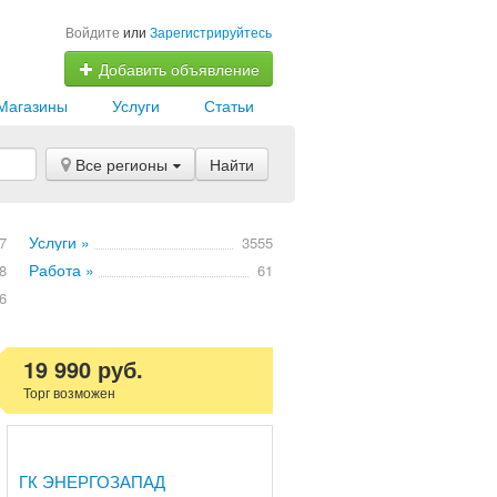
Войдите
или
Зарегистрируйтесь
Добавить объявление
Магазины
Услуги
Статьи
Все регионы
Найти
Услуги »
7
3555
Работа »
8
61
6
19 990 руб.
Торг возможен
ГК ЭНЕРГОЗАПАД