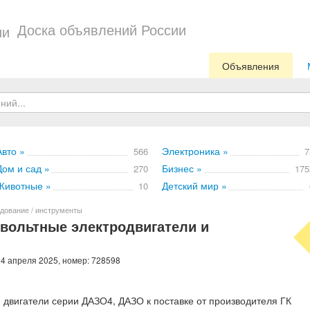
Доска объявлений России
Объявления
Авто »
Электроника »
566
7
Дом и сад »
Бизнес »
270
175
Животные »
Детский мир »
10
дование / инструменты
вольтные электродвигатели и
 4 апреля 2025, номер: 728598
 двигатели серии ДАЗО4, ДАЗО к поставке от производителя ГК