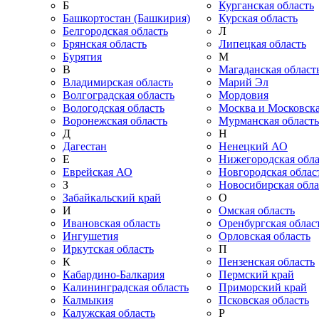
Б
Курганская область
Башкортостан (Башкирия)
Курская область
Белгородская область
Л
Брянская область
Липецкая область
Бурятия
М
В
Магаданская област
Владимирская область
Марий Эл
Волгоградская область
Мордовия
Вологодская область
Москва и Московска
Воронежская область
Мурманская область
Д
Н
Дагестан
Ненецкий АО
Е
Нижегородская обла
Еврейская АО
Новгородская облас
З
Новосибирская обла
Забайкальский край
О
И
Омская область
Ивановская область
Оренбургская облас
Ингушетия
Орловская область
Иркутская область
П
К
Пензенская область
Кабардино-Балкария
Пермский край
Калининградская область
Приморский край
Калмыкия
Псковская область
Калужская область
Р