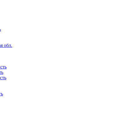
ь
я обл.
сть
ть
сть
ть