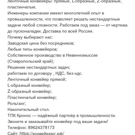
ленточные конвейеры: прямые, L-образные, Z-образные,
пластинчатые.
Инженеры компании имеют многолетний опыт в
промышленности, что позволяет решать нестандартные
задачи любой сложности. Работаем под заказ — от чертежа
до пусконаладки. Доставка по всей России.
Почему выбирают нас:
Заводская цена без посредников;
Любые типы конвейеров;
Собственное производство в Невинномысске
(Ставропольский край);
Решение нестандартных задач;
работаем по договору , НДС, без ндс.
Ленточный конвейер прямой;
L-образный конвейер;
Z-образный конвейер;
Пластинчатый конвейер;
Рольганг;
Накопительный стол.
ТПК Кронос — надёжный партнёр в промышленности.
Звоните и заказывайте конвейер под ваши задачи!
Телефон: 89624378173
Сайт: https://конвейерюг.рф/