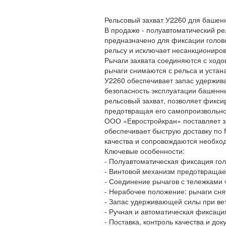
Рельсовый захват У2260 для башен
В продаже - полуавтоматический ре
предназначено для фиксации головк
рельсу и исключает несанкциониро
Рычаги захвата соединяются с ход
рычаги снимаются с рельса и устан
У2260 обеспечивает запас удержива
безопасность эксплуатации башенн
рельсовый захват, позволяет фиксир
предотвращая его самопроизвольно
ООО «Евростройкран» поставляет з
обеспечивает быструю доставку по 
качества и сопровождаются необхо
Ключевые особенности:
- Полуавтоматическая фиксация гол
- Винтовой механизм предотвраща
- Соединение рычагов с тележками 
- Нерабочее положение: рычаги снят
- Запас удерживающей силы при вет
- Ручная и автоматическая фиксаци
- Поставка, контроль качества и до