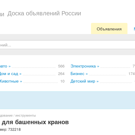
Доска объявлений России
Объявления
Авто »
Электроника »
566
7
Дом и сад »
Бизнес »
264
174
Животные »
Детский мир »
10
дование / инструменты
0 для бaшенныx кpанов
омер: 732218