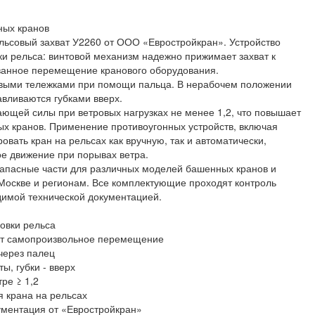
ных кранов
льсовый захват У2260 от ООО «Евростройкран». Устройство
и рельса: винтовой механизм надежно прижимает захват к
ванное перемещение кранового оборудования.
овыми тележками при помощи пальца. В нерабочем положении
авливаются губками вверх.
ющей силы при ветровых нагрузках не менее 1,2, что повышает
ых кранов. Применение противоугонных устройств, включая
овать кран на рельсах как вручную, так и автоматически,
е движение при порывах ветра.
апасные части для различных моделей башенных кранов и
Москве и регионам. Все комплектующие проходят контроль
димой технической документацией.
овки рельса
ет самопроизвольное перемещение
через палец
ы, губки - вверх
ре ≥ 1,2
я крана на рельсах
кументация от «Евростройкран»