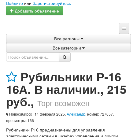
Войдите
или
Зарегистрируйтесь
Добавить объявление
Все регионы
Главная
Все категории
Объявления
Магазины
Рубильники Р-16
Услуги
16А. В наличии.
,
215
Статьи
руб.
,
Торг возможен
Новосибирск
| 14 февраля 2025,
Александр
, номер: 727657,
просмотры: 166
Рубильники Р16 предназначены для управления
электрическими сетями в шкафах управления и другом