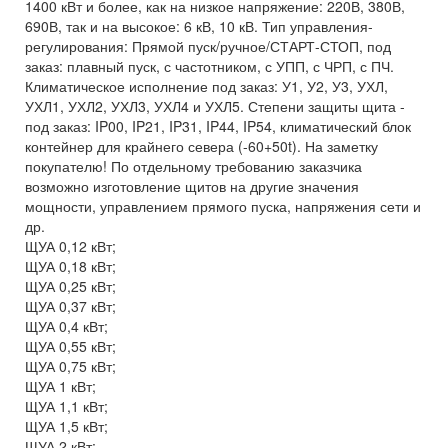
1400 кВт и более, как на низкое напряжение: 220В, 380В,
690В, так и на высокое: 6 кВ, 10 кВ. Тип управления-
регулирования: Прямой пуск/ручное/СТАРТ-СТОП, под
заказ: плавный пуск, с частотником, с УПП, с ЧРП, с ПЧ.
Климатическое исполнение под заказ: У1, У2, У3, УХЛ,
УХЛ1, УХЛ2, УХЛ3, УХЛ4 и УХЛ5. Степени защиты щита -
под заказ: IP00, IP21, IP31, IP44, IP54, климатический блок
контейнер для крайнего севера (-60+50t). На заметку
покупателю! По отдельному требованию заказчика
возможно изготовление щитов на другие значения
мощности, управлением прямого пуска, напряжения сети и
др.
ЩУА 0,12 кВт;
ЩУА 0,18 кВт;
ЩУА 0,25 кВт;
ЩУА 0,37 кВт;
ЩУА 0,4 кВт;
ЩУА 0,55 кВт;
ЩУА 0,75 кВт;
ЩУА 1 кВт;
ЩУА 1,1 кВт;
ЩУА 1,5 кВт;
ЩУА 2 кВт;