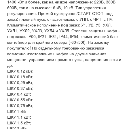
1400 кВт и более, как на низкое напряжение: 220В, 380В,
690В, так и на высокое: 6 кВ, 10 кВ. Тип управления-
регулирования: Прямой пуск/ручное/СТАРТ-СТОП, под
заказ: плавный пуск, с частотником, с УПП, с ЧРП, с ПЧ.
Климатическое исполнение под заказ: У1, У2, У3, УХЛ,
УХЛ1, УХЛ2, УХЛ3, УХЛ4 и УХЛ5. Степени защиты шкафа -
под заказ: IP00, IP21, IP31, IP44, IP54, климатический блок
контейнер для крайнего севера (-60+50t). На заметку
покупателю! По отдельному требованию заказчика
возможно изготовление шкафов на другие значения
мощности, управлением прямого пуска, напряжения сети и
др.
ШКУ 0,12 кВт;
ШКУ 0,18 кВт;
ШКУ 0,25 кВт;
ШКУ 0,37 кВт;
ШКУ 0,4 кВт;
ШКУ 0,55 кВт;
ШКУ 0,75 кВт;
ШКУ 1 кВт;
ШКУ 1,1 кВт;
ШКУ 1,5 кВт;
ШКУ 2 кВт;