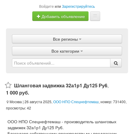
Войдите
или
Зарегистрируйтесь
Добавить объявление
Главная
Все регионы
Объявления
Все категории
Магазины
Услуги
Статьи
Шланговая задвижка 32а1р1 Ду125 Ру6
,
1 000 руб.
Москва
| 26 августа 2025,
ООО НПО Спецнефтемаш
, номер: 731400,
просмотры: 42
ООО НПО Спецнефтемаш - производитель шланговых
задвижек 32а1р1 Ду125 Ру6.
Благодаря собственному производству мы предлагаем