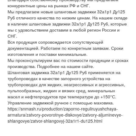
конкурентные цены на рынках РФ и СНГ.
Мы предлагаем новые шланговые задвижки 32а1р1 Ду125
Ру6 отличного качества по низким ценам. На нашем складе
в наличии шланговые задвижки 32а1р1 Ду125 Ру6, которые
мы с удовольствием доставим в любой регион России и
СНГ.
Вся продукция сопровождается сопутствующей
документацией. Работаем по конкретным заявкам. Сроки
изготовления и поставки минимальные.
Мы проконсультируем вас по стоимости продукции и сроках
производства. Подробнее на нашем сайте.
Шланговая задвижка 32а1р1 Ду125 Ру6 применяется на
трубопроводах в качестве запорного устройства на
трубопроводах для жидких, неагрессивных и агрессивных,
пульпообразных, жидких и вязких сред, минеральных
масел и нефтепродуктов при температуре до +150°С.
Управление задвижкой ручное с помощью маховика.
https://snmash.ru/production/zaporno-reguliruyushchaya-
armatura/zatvory-povorotnye-diskovye/zatvory-aljuminevye-
shlangovye/zatvor-shlangovyj-32a1r1-du125.html