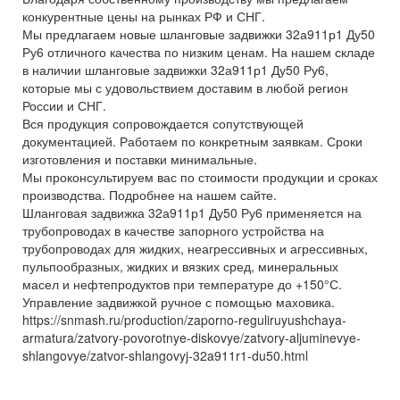
конкурентные цены на рынках РФ и СНГ.
Мы предлагаем новые шланговые задвижки 32а911р1 Ду50
Ру6 отличного качества по низким ценам. На нашем складе
в наличии шланговые задвижки 32а911р1 Ду50 Ру6,
которые мы с удовольствием доставим в любой регион
России и СНГ.
Вся продукция сопровождается сопутствующей
документацией. Работаем по конкретным заявкам. Сроки
изготовления и поставки минимальные.
Мы проконсультируем вас по стоимости продукции и сроках
производства. Подробнее на нашем сайте.
Шланговая задвижка 32а911р1 Ду50 Ру6 применяется на
трубопроводах в качестве запорного устройства на
трубопроводах для жидких, неагрессивных и агрессивных,
пульпообразных, жидких и вязких сред, минеральных
масел и нефтепродуктов при температуре до +150°С.
Управление задвижкой ручное с помощью маховика.
https://snmash.ru/production/zaporno-reguliruyushchaya-
armatura/zatvory-povorotnye-diskovye/zatvory-aljuminevye-
shlangovye/zatvor-shlangovyj-32a911r1-du50.html