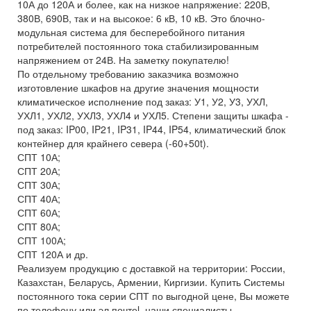
10А до 120А и более, как на низкое напряжение: 220В,
380В, 690В, так и на высокое: 6 кВ, 10 кВ. Это блочно-
модульная система для бесперебойного питания
потребителей постоянного тока стабилизированным
напряжением от 24В. На заметку покупателю!
По отдельному требованию заказчика возможно
изготовление шкафов на другие значения мощности
климатическое исполнение под заказ: У1, У2, У3, УХЛ,
УХЛ1, УХЛ2, УХЛ3, УХЛ4 и УХЛ5. Степени защиты шкафа -
под заказ: IP00, IP21, IP31, IP44, IP54, климатический блок
контейнер для крайнего севера (-60+50t).
СПТ 10А;
СПТ 20А;
СПТ 30А;
СПТ 40А;
СПТ 60А;
СПТ 80А;
СПТ 100А;
СПТ 120А и др.
Реализуем продукцию с доставкой на территории: России,
Казахстан, Беларусь, Армении, Киргизии. Купить Системы
постоянного тока серии СПТ по выгодной цене, Вы можете
по телефону или эл.почтеl, наши специалисты