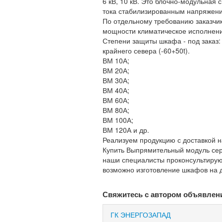
6 кВ, 10 кВ. Это блочно-модульная
тока стабилизированным напряжени
По отдельному требованию заказчи
мощности климатическое исполнение
Степени защиты шкафа - под заказ: I
крайнего севера (-60+50t).
ВМ 10А;
ВМ 20А;
ВМ 30А;
ВМ 40А;
ВМ 60А;
ВМ 80А;
ВМ 100А;
ВМ 120А и др.
Реализуем продукцию с доставкой на
Купить Выпрямительный модуль сери
наши специалисты проконсультирую
возможно изготовление шкафов на д
Свяжитесь с автором объявлен
ГК ЭНЕРГОЗАПАД