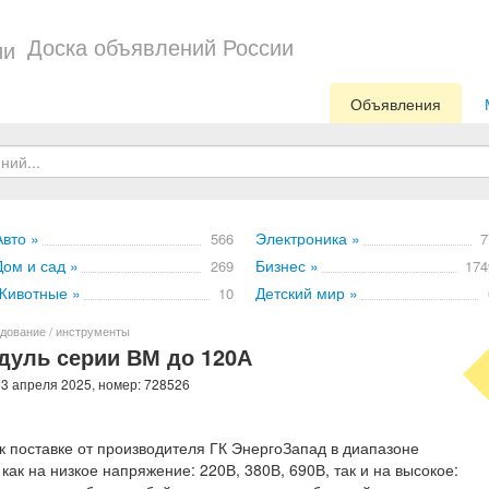
Доска объявлений России
Объявления
Авто »
Электроника »
566
7
Дом и сад »
Бизнес »
269
174
Животные »
Детский мир »
10
дование / инструменты
уль серии ВМ до 120А
 3 апреля 2025, номер: 728526
 поставке от производителя ГК ЭнергоЗапад в диапазоне
как на низкое напряжение: 220В, 380В, 690В, так и на высокое: