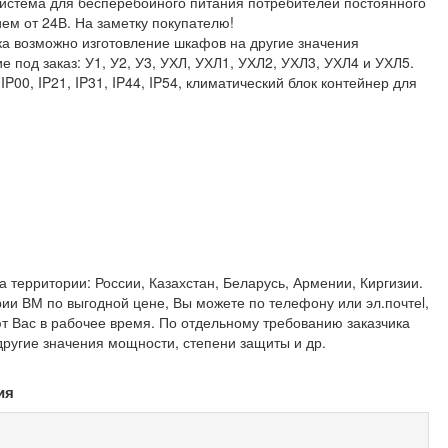
 система для бесперебойного питания потребителей постоянного
ем от 24В. На заметку покупателю!
ка возможно изготовление шкафов на другие значения
 под заказ: У1, У2, У3, УХЛ, УХЛ1, УХЛ2, УХЛ3, УХЛ4 и УХЛ5.
P00, IP21, IP31, IP44, IP54, климатический блок контейнер для
 территории: России, Казахстан, Беларусь, Армении, Киргизии.
и ВМ по выгодной цене, Вы можете по телефону или эл.почтеl,
т Вас в рабочее время. По отдельному требованию заказчика
ругие значения мощности, степени защиты и др.
ия