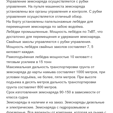
Управление земснаряда осуществляется с рубки
управления. На пульте машиниста земснаряда
установлены все органы управления и контроля. С рубки
управления осуществляется отличный обзор.
На борту установлены папельонажные лебёдки для
перемещения земснаряда по забою водоёма.
Лебёдки промышленные. Мощность лебёдок по 7кВТ, что
достаточно для перемещения и удержания земснаряда.
Свайные заколы управляются с рубки управления.
Мощность лебёдок свайных заколов составляет 7, 5
киловатт каждая.
Рамоподъёмная лебёдка мощностью 10 киловатт с
тяговым усилием в 15 тонн
Максимальная дальность транспортировки грунта от
земснаряда до карты намыва составляет 1000 метров, при
условии подъёма, не более, пяти метров. При высоте
подъема в десять метров дальность транспортировки
грунта составляет 800 метров.
Срок изготовления земснаряда 90-150 в зависимости от
класса судна
Земснаряды в наличии и на заказ. Земснаряды дизельные
и электрические. Земснаряда с гидроразмывом и
фрезерные. Все варианты от компании, которая на рынке с