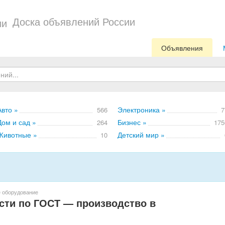
Доска объявлений России
Объявления
Авто »
Электроника »
566
7
Дом и сад »
Бизнес »
264
175
Животные »
Детский мир »
10
 оборудование
ти по ГОСТ — производство в