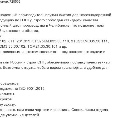
номер: 728509
надежный производитель пружин сжатия для железнодорожной
родукцию по ГОСТу, строго соблюдая стандарты качества.
полный цикл производства в Челябинске, что позволяет нам
й сложности и объема.
м:
.102, 8ТН.281.319, 3ТЭ25КМ.035.30.110, 3ТЭ25КМ.035.50.111,
ЭМ3.35.30.102, ТЭМ21.35.30.101 и др.
ставленным чертежам заказчика — под конкретные задачи и
гами России и стран СНГ, обеспечивая поставку качественных
и. Возможна отгрузка любым видом транспорта, в удобное для
осредников.
еджмента ISO 9001:2015.
иалисты.
сроков.
у заказу.
отправить нам ваши чертежи или эскизы. Специалисты отдела
для уточнения деталей.