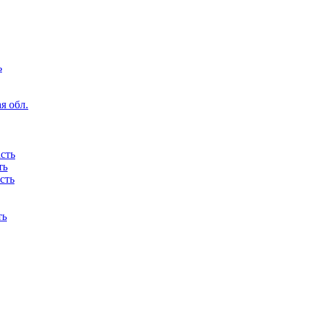
ь
я обл.
сть
ть
сть
ть