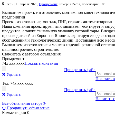
Тверь
| 11 апреля 2023,
Промремонт
, номер: 715767, просмотры: 185
Выполним проект, изготовление, монтаж под ключ технологич
предприятии
Проект, изготовление, монтаж, ПНР, сервис - автоматизирова
Наша компания проектирует, изготавливает, монтирует и запу
продуктов, а также финальную упаковку готовой тары. Внедре
производителей из Европы и Японии, адаптируя его для созд
оборудования и технологических линий. Поставляем всю необх
Выполняем изготовление и монтаж изделий различной степени 
машиностроение, строительство
Свяжитесь с автором объявления
Промремонт
74x xxx xxxx
Показать контакты
Прикрепить файл
Удалить
Показать 
Тел.
74x xxx xxxx
Прикрепить файл
Удалить
Написать 
Все объявления автора
Продвинуть объявление
Комментарии
0