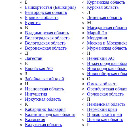
Б
Курганская область
Башкортостан (Башкирия)
Курская область
Белгородская область
Л
Брянская область
Липецкая область
Бурятия
М
В
Магаданская област
Владимирская область
Марий Эл
Волгоградская область
Мордовия
Вологодская область
Москва и Московска
Воронежская область
Мурманская область
Д
Н
Дагестан
Ненецкий АО
Е
Нижегородская обла
Еврейская АО
Новгородская облас
З
Новосибирская обла
Забайкальский край
О
И
Омская область
Ивановская область
Оренбургская облас
Ингушетия
Орловская область
Иркутская область
П
К
Пензенская область
Кабардино-Балкария
Пермский край
Калининградская область
Приморский край
Калмыкия
Псковская область
Калужская область
Р