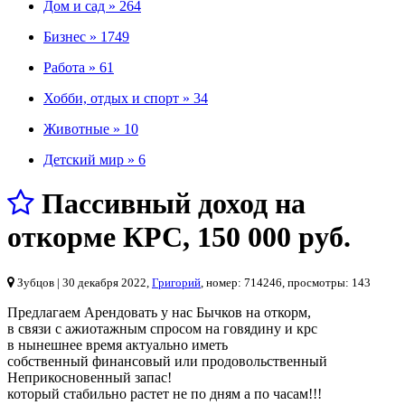
Дом и сад »
264
Бизнес »
1749
Работа »
61
Хобби, отдых и спорт »
34
Животные »
10
Детский мир »
6
Пассивный доход на
откорме КРС
,
150 000 руб.
Зубцов
| 30 декабря 2022,
Григорий
, номер: 714246, просмотры: 143
Предлагаем Арендовать у нас Бычков на откорм,
в связи с ажиотажным спросом на говядину и крс
в нынешнее время актуально иметь
собственный финансовый или продовольственный
Неприкосновенный запас!
который стабильно растет не по дням а по часам!!!