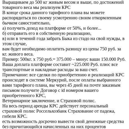
Выращиваем до 500 кг живым весом и выше, по достижений
товарного веса мы реализуем КРС
В конце срока данного тарифного плана вы можете
распорядиться по своему усмотрению своим откормленным
бычком самостоятельно,
а) получить доход на платформе от 50%, и более...
б) отправить его в собственную реализацию,
в) или в течений года забрать Быка из стадо на свой нужды, в
этом случае,
вам будет необходимо оплатить разницу из цены 750 руб. за
кг. живого веса.
Пример: 500кг. х 750 руб.= 375.000 – минус ваши 150.000 Руб.
Ваша доплата платформе составит ~225.000 Руб. плюс все
транспортные и накладные расходы за ваш счет.
Примечание: все сделки по приобретению и реализаций КРС
происходят в системе Меркурий, после оплаты выбранного
вами тарифного плана, вы через 45 дней на почте заказным
письмом получите Договор с id номером вашего
приобретенного КРС,
Ветеринарное заключение, и Страховой полис.
На весь период аренды КРС действует персональный
страховой полис Россельхозбанк Страхование от падежа,
гибели КРС.
есть возможность досрочно вывести свой денежные средства
без причитающийся начисленных на них процентов